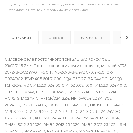
Цена действительна только для интернет-магазина и может
отличаться от цен в розничных магазинах
ОПИСАНИЕ
ОТЗЫВЫ
КАК КУПИТЬ
ОПЛАТ
Силовое реле постоянного тока 24В 8А; Конфиг: 8C,
29x12.7x15.7 мм Полные аналоги других производителей:NT75-
2C-Z-8-DC24V-0.41-5.0, NT75-2C-S-8-24VDC-0.41-5.0, CR-
P024DC2, 1SVR 405 601 R1000, JQX-115F-2Z-8A-24VDC, ASJQX-
115F-2C-24VDC, 41.52.9.024.0010, 41.52.9.024.0011, 41.52.9.024.4010,
FTR-F1-CD024V, FTR-F1-CA024V, EMI-SS-224D, EMI-SH-224D,
HCP2-S-DC24V-C, HF115F/024-2Z4, HF115F/024-2ZS4, Y02-
2C24DS, 132-2C-24DS, HK115FD-DC24V-SHG, HK115FD-DC24V-SG,
MPI-S-224-C-2, MPI-224-C-2, NRP-13T-C-24D, G2RL-24-24VDC,
G2RL-2-24VDC, ADJ-550-24, ADJ-560-24, RM84-2012-35-1024,
RM84-3012-35-1024, RM84-2012-25-1024, RM84-3012-25-1024, SM-
SH-224D, SM-S-224D, R2G-2CH-024-S, 507N-2CH-S-24VDC,