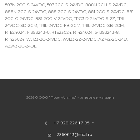
507N-2CC-S-24VDC, 507-2CC-S-24VDC, 888N-2CH-S-24VDC,
888N-2CC-S-24VDC, 888-2CC-S-24VDC, 881-2CC-S-24VDC, 881-
2CC-C-24VDC, 881-2CC-V-24VDC, TRC3 D-24VDC-S-2Z, TRIL-
24VDC-SD-2CM, TRIL-24VDC-FB-2CM, TRIL-24VDC-SB-2CM,
RTE24024, 1-1393243-0, RTE23024, RT424024, 6-1393243-8,
RT423024, WJ123-2C-24VDC, WJ123-2Z-24VDC, AZ742-2C-24D,
AZ743-2C-24DE
2026 © ООО "Пром-Альянс" - интернет-магазин
+7 928 226 17 95
2360643@mail.ru