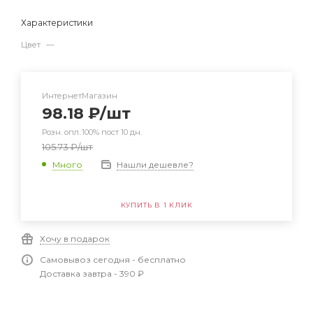
Характеристики
Цвет
—
ИнтернетМагазин
98.18
₽
/шт
Розн. опл.:100% пост 10 дн.
105.73
₽
/шт
Нашли дешевле?
Много
КУПИТЬ В 1 КЛИК
Хочу в подарок
Самовывоз сегодня - бесплатно
Доставка завтра - 390 ₽