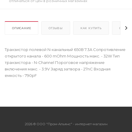
отличаться от цен в розничных магазинах
ОПИСАНИЕ
ОТЗЫВЫ
КАК КУПИТЬ
ОПЛАТ
Транзистор полевой N-канальный 650В 7.3A Сопротивление
открытого канала - 600 mOhm Мощность макс. - 32W Тип
транзистора - N-Channel Пороговое напряжение
включения макс. - 3.9V Заряд затвора - 27nC Входная
емкость - 790pF
2026 © ООО "Пром-Альянс" - интернет-магазин