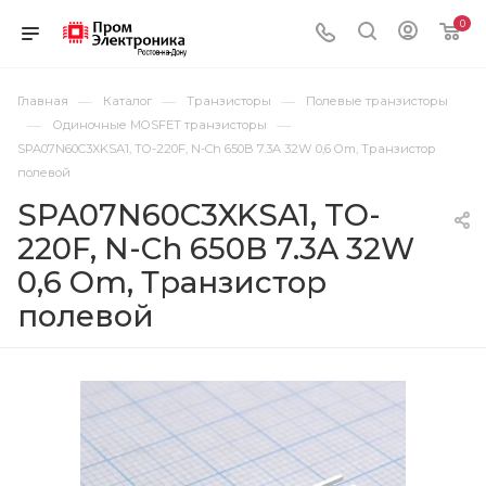
0
—
—
—
Главная
Каталог
Транзисторы
Полевые транзисторы
—
—
Одиночные MOSFET транзисторы
SPA07N60C3XKSA1, TO-220F, N-Ch 650В 7.3A 32W 0,6 Om, Транзистор
полевой
SPA07N60C3XKSA1, TO-
220F, N-Ch 650В 7.3A 32W
0,6 Om, Транзистор
полевой