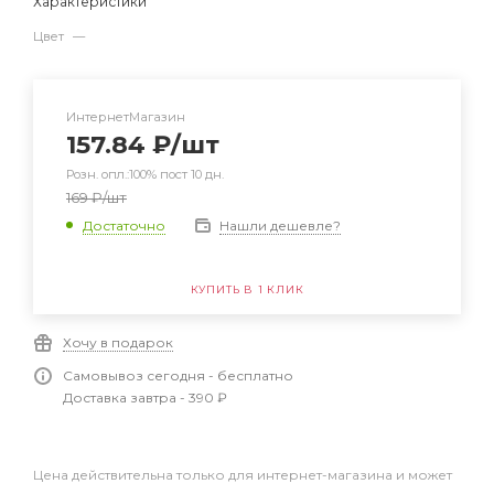
Характеристики
Цвет
—
ИнтернетМагазин
157.84
₽
/шт
Розн. опл.:100% пост 10 дн.
169
₽
/шт
Нашли дешевле?
Достаточно
КУПИТЬ В 1 КЛИК
Хочу в подарок
Самовывоз сегодня - бесплатно
Доставка завтра - 390 ₽
Цена действительна только для интернет-магазина и может