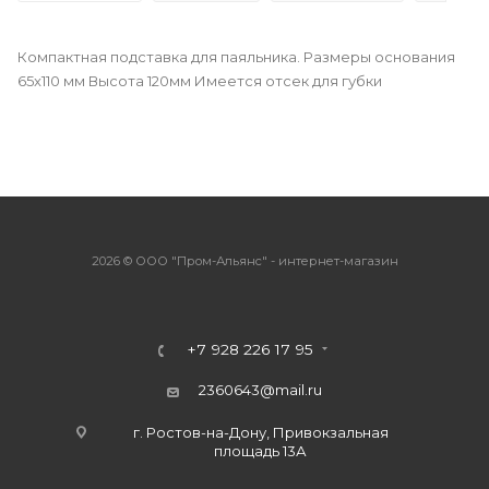
Компактная подставка для паяльника. Размеры основания
65x110 мм Высота 120мм Имеется отсек для губки
2026 © ООО "Пром-Альянс" - интернет-магазин
+7 928 226 17 95
2360643@mail.ru
г. Ростов-на-Дону, Привокзальная
площадь 13А