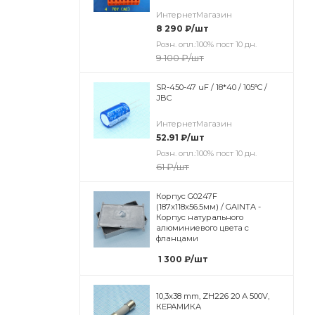
ИнтернетМагазин
8 290
₽
/шт
Розн. опл.:100% пост 10 дн.
9 100
₽
/шт
SR-450-47 uF / 18*40 / 105°C /
JBC
ИнтернетМагазин
52.91
₽
/шт
Розн. опл.:100% пост 10 дн.
61
₽
/шт
Корпус G0247F
(187х118х56.5мм) / GAINTA -
Корпус натурального
алюминиевого цвета с
фланцами
1 300
₽
/шт
10,3x38 mm, ZH226 20 А 500V,
КЕРАМИКА