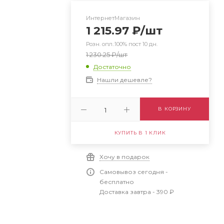
ИнтернетМагазин
1 215.97
₽
/шт
Розн. опл.:100% пост 10 дн.
1 230.25
₽
/шт
Достаточно
Нашли дешевле?
В КОРЗИНУ
КУПИТЬ В 1 КЛИК
Хочу в подарок
Самовывоз сегодня -
бесплатно
Доставка завтра - 390 ₽