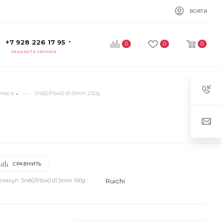
ВОЙТИ
+7 928 226 17 95
0
0
0
ЗАКАЗАТЬ ЗВОНОК
—
флюса
Sn60/Pb40 d1.5mm 250g
СРАВНИТЬ
Ruichi
ртикул:
Sn60/Pb40 d1.5mm 100g