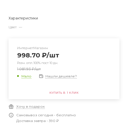
Характеристики
Цвет
—
ИнтернетМагазин
998.70
₽
/шт
Розн. опл.:100% пост 10 дн.
1 081.93
₽
/шт
Нашли дешевле?
Мало
КУПИТЬ В 1 КЛИК
Хочу в подарок
Самовывоз сегодня - бесплатно
Доставка завтра - 390 ₽