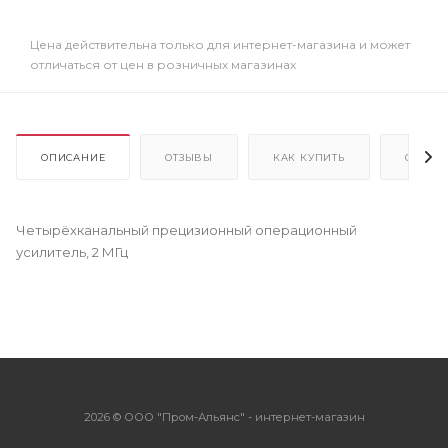
Цена действительна только для интернет-магазина и может
отличаться от цен в розничных магазинах
ОПИСАНИЕ
ОТЗЫВЫ
КАК КУПИТЬ
ОПЛАТ
Четырёхканальный прецизионный операционный
усилитель, 2 МГц
2026 © ООО "Пром-Альянс" - интернет-магазин