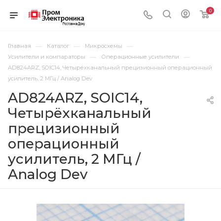
0
—
—
—
Главная
Каталог
Микросхемы
—
—
Усилители и компараторы
Операционные усилители
AD824ARZ, SOIC14, Четырёхканальный прецизионный операционный
усилитель, 2 МГц / Analog Dev
AD824ARZ, SOIC14,
Четырёхканальный
прецизионный
операционный
усилитель, 2 МГц /
Analog Dev