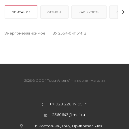
ОПИСАНИЕ
ОТЗЫВЫ
КАК КУПИТЬ
ОПЛАТ
Энергонезависимое ППЗУ 256К-бит 5МГц
2026 © ООО "Пром-Альянс" - интернет-магазин
+7 928 226 17 95
2360643@mail.ru
г. Ростов-на-Дону, Привокзальная