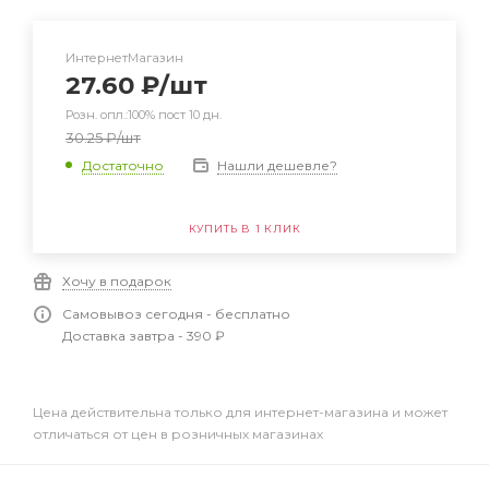
ИнтернетМагазин
27.60
₽
/шт
Розн. опл.:100% пост 10 дн.
30.25
₽
/шт
Нашли дешевле?
Достаточно
КУПИТЬ В 1 КЛИК
Хочу в подарок
Самовывоз сегодня - бесплатно
Доставка завтра - 390 ₽
Цена действительна только для интернет-магазина и может
отличаться от цен в розничных магазинах