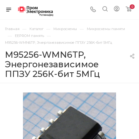
0
—
—
—
Главная
Каталог
Микросхемы
Микросхемы памяти
—
—
EEPROM память
M95256-WMN6TP, Энергонезависимое ППЗУ 256К-бит 5МГц
M95256-WMN6TP,
Энергонезависимое
ППЗУ 256К-бит 5МГц