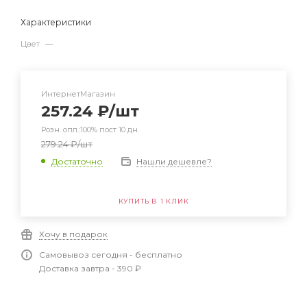
Характеристики
Цвет
—
ИнтернетМагазин
257.24
₽
/шт
Розн. опл.:100% пост 10 дн.
279.24
₽
/шт
Нашли дешевле?
Достаточно
КУПИТЬ В 1 КЛИК
Хочу в подарок
Самовывоз сегодня - бесплатно
Доставка завтра - 390 ₽