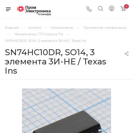
0
—
—
—
Главная
Каталог
Микросхемы
Логические микросхемы
—
—
Микросхемы ТТЛ (серия 74)
SN74HC10DR, SO14, 3 элемента 3И-НЕ / Texas Ins
SN74HC10DR, SO14, 3
элемента 3И-НЕ / Texas
Ins