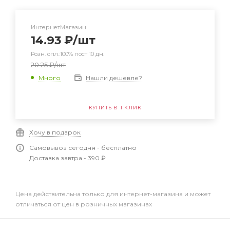
ИнтернетМагазин
14.93
₽
/шт
Розн. опл.:100% пост 10 дн.
20.25
₽
/шт
Нашли дешевле?
Много
КУПИТЬ В 1 КЛИК
Хочу в подарок
Самовывоз сегодня - бесплатно
Доставка завтра - 390 ₽
Цена действительна только для интернет-магазина и может
отличаться от цен в розничных магазинах