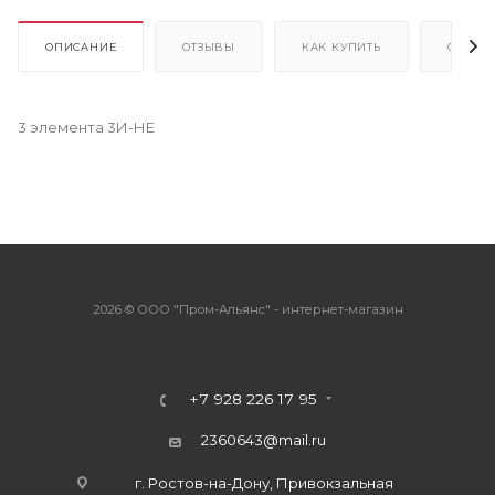
ОПИСАНИЕ
ОТЗЫВЫ
КАК КУПИТЬ
ОПЛАТ
3 элемента 3И-НЕ
2026 © ООО "Пром-Альянс" - интернет-магазин
+7 928 226 17 95
2360643@mail.ru
г. Ростов-на-Дону, Привокзальная