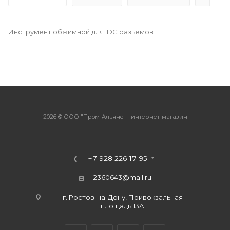
Инструмент обжимной для IDC разьемов
2026 © ООО "Пром-Альянс" - интернет-магазин
+7 928 226 17 95
2360643@mail.ru
г. Ростов-на-Дону, Привокзальная
площадь 13А