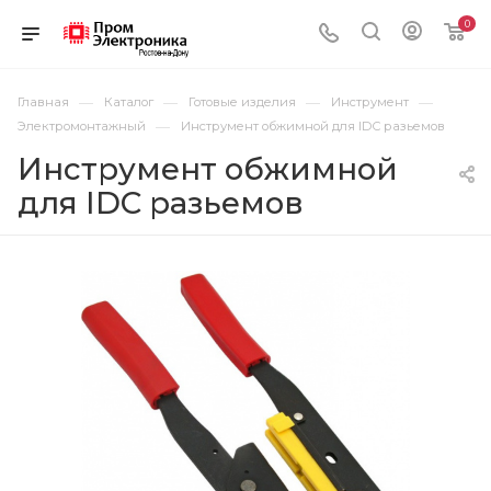
0
—
—
—
—
Главная
Каталог
Готовые изделия
Инструмент
—
Электромонтажный
Инструмент обжимной для IDC разьемов
Инструмент обжимной
для IDC разьемов