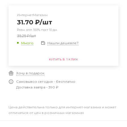
ИнтернетМагазин
31.70
₽
/шт
Розн. опл.:100% пост 10 дн.
35.25
₽
/шт
Нашли дешевле?
Много
КУПИТЬ В 1 КЛИК
Хочу в подарок
Самовывоз сегодня - бесплатно
Доставка завтра - 390 ₽
Цена действительна только для интернет-магазина и может
отличаться от цен в розничных магазинах