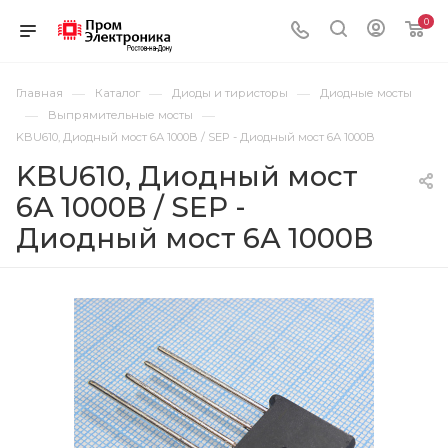
0
—
—
—
Главная
Каталог
Диоды и тиристоры
Диодные мосты
—
—
Выпрямительные мосты
KBU610, Диодный мост 6А 1000В / SEP - Диодный мост 6А 1000В
KBU610, Диодный мост
6А 1000В / SEP -
Диодный мост 6А 1000В