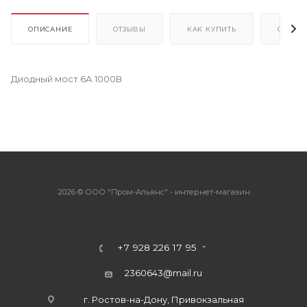
ОПИСАНИЕ
ОТЗЫВЫ
КАК КУПИТЬ
ОПЛАТ
Диодный мост 6А 1000В
2026 © ООО "Пром-Альянс" - интернет-магазин
+7 928 226 17 95
2360643@mail.ru
г. Ростов-на-Дону, Привокзальная