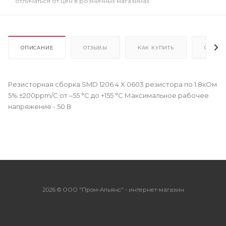
отличаться от цен в розничных магазинах
ОПИСАНИЕ
ОТЗЫВЫ
КАК КУПИТЬ
ОПЛАТ
Резисторная сборка SMD 1206 4 X 0603 резистора по 1.8кОм
5% ±200ppm/C от –55 °C до +155 °C Максимальное рабочее
напряжение - 50 В
2026 © ООО "Пром-Альянс" - интернет-магазин