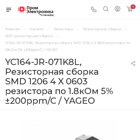
0
—
—
—
—
Главная
Каталог
Резисторы
Резисторные сборки
—
SMD резисторные сборки
YC164-JR-071K8L, Резисторная сборка SMD 1206 4 X 0603 резистора по
1.8кОм 5% ±200ppm/C / YAGEO
YC164-JR-071K8L,
Резисторная сборка
SMD 1206 4 X 0603
резистора по 1.8кОм 5%
±200ppm/C / YAGEO