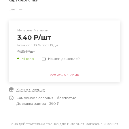
Характеристики
Цвет
—
ИнтернетМагазин
3.40
₽
/шт
Розн. опл.:100% пост 10 дн.
17.25
₽
/шт
Нашли дешевле?
Много
КУПИТЬ В 1 КЛИК
Хочу в подарок
Самовывоз сегодня - бесплатно
Доставка завтра - 390 ₽
Цена действительна только для интернет-магазина и может