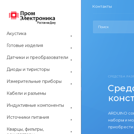
Контакты
Акустика
Готовые изделия
Датчики и преобразователи
Диоды и тиристоры
СРЕДСТВА РАЗ
Измерительные приборы
Средс
Кабели и разъемы
конс
Индуктивные компоненты
ARDUINO со
Источники питания
наборы и мо
приобрести 
Кварцы, фильтры,