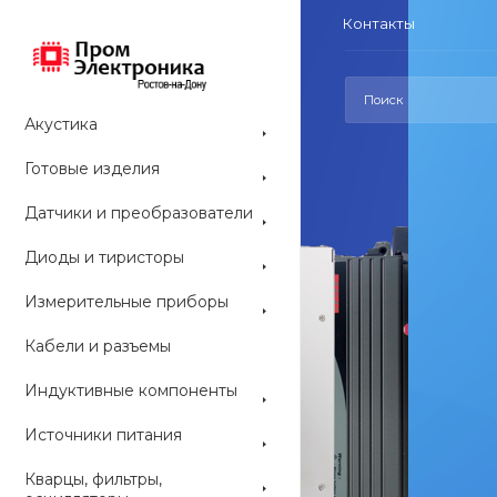
Контакты
Акустика
Готовые изделия
Датчики и преобразователи
Диоды и тиристоры
СРЕДСТВА РАЗ
Измерительные приборы
Средс
Кабели и разъемы
конс
Индуктивные компоненты
ARDUINO со
Источники питания
наборы и мо
приобрести 
Кварцы, фильтры,