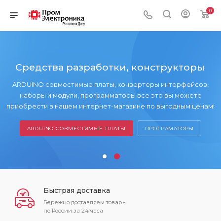
0
Средства разработки, конструкторы
ARDUINO совместимые платы, конвертеры интерфейсов,
наборы и модули, программаторы все это вы можете
приобрести в нашем интернет-магазине по выгодным ценам!
ARDUINO СОВМЕСТИМЫЕ ПЛАТЫ
ПРОГРАМАТОРЫ
Быстрая доставка
Бережно доставляем товары
по России за 24 часа