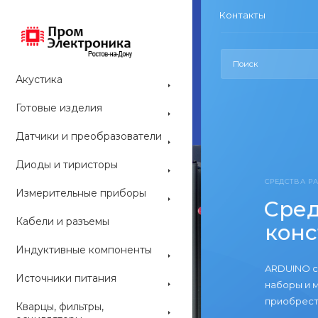
Контакты
Акустика
Готовые изделия
Датчики и преобразователи
Диоды и тиристоры
СРЕДСТВА РАЗ
Измерительные приборы
Средс
Кабели и разъемы
конс
Индуктивные компоненты
ARDUINO со
Источники питания
наборы и мо
приобрести 
Кварцы, фильтры,