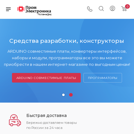
0
Средства разработки, конструкторы
ARDUINO совместимые платы, конвертеры интерфейсов,
наборы и модули, программаторы все это вы можете
приобрести в нашем интернет-магазине по выгодным ценам!
ARDUINO СОВМЕСТИМЫЕ ПЛАТЫ
ПРОГРАМАТОРЫ
Быстрая доставка
Бережно доставляем товары
по России за 24 часа