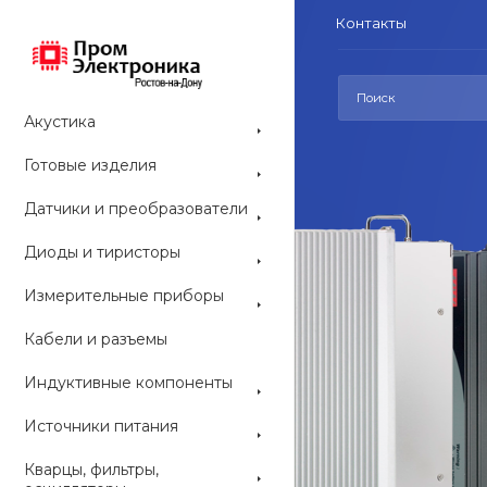
Контакты
Акустика
Готовые изделия
Датчики и преобразователи
Диоды и тиристоры
СРЕДСТВА РАЗ
Измерительные приборы
Средс
Кабели и разъемы
конс
Индуктивные компоненты
ARDUINO со
Источники питания
наборы и мо
приобрести 
Кварцы, фильтры,