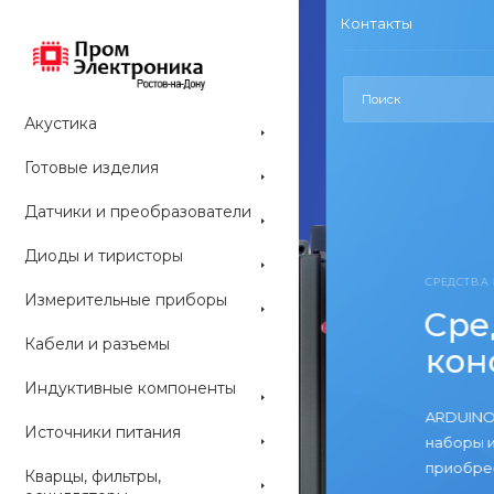
Контакты
Акустика
Готовые изделия
Датчики и преобразователи
Диоды и тиристоры
СРЕДСТВА РАЗ
Измерительные приборы
Средс
Кабели и разъемы
конс
Индуктивные компоненты
ARDUINO со
Источники питания
наборы и мо
приобрести 
Кварцы, фильтры,