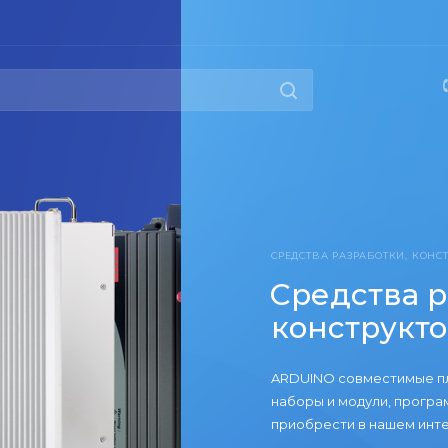
РАБОТКИ, КОНСТРУКТОРЫ
тва разработки,
трукторы
вместимые платы, конвертеры интерфейсов,
дули, программаторы все это вы можете
в нашем интернет-магазине по выгодным ценам!