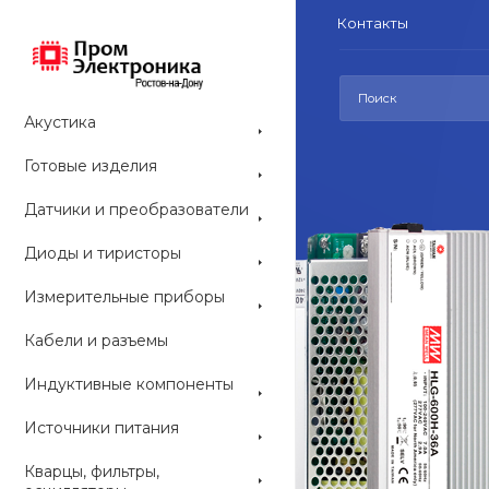
Контакты
Акустика
Готовые изделия
Датчики и преобразователи
Диоды и тиристоры
СРЕДСТВА РАЗ
Измерительные приборы
Средс
Кабели и разъемы
конс
Индуктивные компоненты
ARDUINO со
Источники питания
наборы и мо
приобрести 
Кварцы, фильтры,