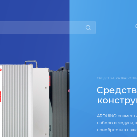
РАБОТКИ, КОНСТРУКТОРЫ
тва разработки,
трукторы
вместимые платы, конвертеры интерфейсов,
дули, программаторы все это вы можете
в нашем интернет-магазине по выгодным ценам!