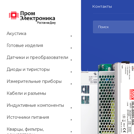
Контакты
Акустика
Готовые изделия
Датчики и преобразователи
Диоды и тиристоры
СРЕДСТВА РАЗ
Измерительные приборы
Средс
Кабели и разъемы
конс
Индуктивные компоненты
ARDUINO со
Источники питания
наборы и мо
приобрести 
Кварцы, фильтры,