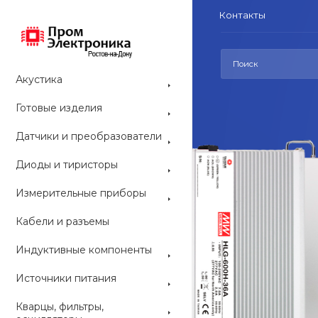
Контакты
Акустика
Готовые изделия
Датчики и преобразователи
Диоды и тиристоры
СРЕДСТВА РАЗ
Измерительные приборы
Средс
Кабели и разъемы
конс
Индуктивные компоненты
ARDUINO со
Источники питания
наборы и мо
приобрести 
Кварцы, фильтры,