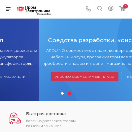
0
Средства разработки, конструктор
атели
ARDUINO совместимые платы, конвертеры интерфейсо
наборы и модули, программаторы все это вы может
ры,
приобрести в нашем интернет-магазине по выгодным це
ете
нам!
ARDUINO СОВМЕСТИМЫЕ ПЛАТЫ
ПРОГРАМАТОРЫ
Быстрая доставка
Бережно доставляем товары
по России за 24 часа