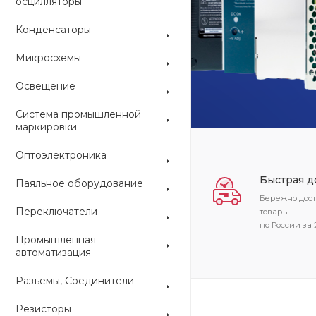
осцилляторы
Конденсаторы
ARDUINO
Микросхемы
Освещение
Система промышленной
маркировки
Оптоэлектроника
Быстрая д
Паяльное оборудование
Бережно дос
Переключатели
товары
по России за 
Промышленная
автоматизация
Разъемы, Соединители
Резисторы