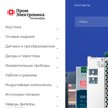
Контакты
Акустика
Готовые изделия
Датчики и преобразователи
Диоды и тиристоры
СРЕДСТВА РАЗ
Измерительные приборы
Средс
Кабели и разъемы
конс
Индуктивные компоненты
ARDUINO со
Источники питания
наборы и мо
приобрести 
Кварцы, фильтры,