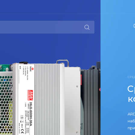
РАБОТКИ, КОНСТРУКТОРЫ
тва разработки,
трукторы
вместимые платы, конвертеры интерфейсов,
дули, программаторы все это вы можете
в нашем интернет-магазине по выгодным ценам!